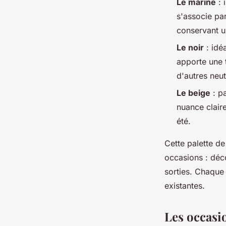
Le marine
: 
s'associe par
conservant u
Le noir
: idéa
apporte une 
d'autres neut
Le beige
: pa
nuance claire
été.
Cette palette d
occasions : déco
sorties. Chaque 
existantes.
Les occasio