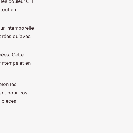
es couleurs. Il
 tout en
eur intemporelle
lorées qu'avec
nées. Cette
printemps et en
elon les
gant pour vos
s pièces