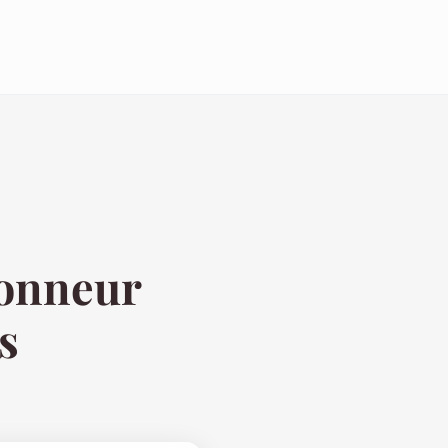
ionneur
s