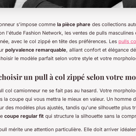
mionneur s'impose comme
la pièce phare
des collections au
n l'étude Fashion Network, les ventes de pulls masculines
née, avec le col zippé en tête des préférences. Les
pulls c
eur
polyvalence remarquable
, alliant confort et élégance d
oisir le modèle parfait selon votre style et votre morpholo
oisir un pull à col zippé selon votre m
ll col camionneur ne se fait pas au hasard. Votre morpholo
s la coupe qui vous mettra le mieux en valeur. Un homme de
r des modèles plus ajustés, tandis qu'une silhouette plus t
ne
coupe regular fit
qui structure la silhouette sans la comp
ull mérite une attention particulière. Elle doit arriver idéal