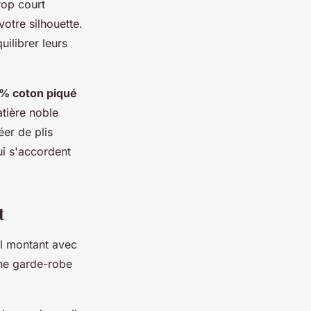
rop court
otre silhouette.
ilibrer leurs
% coton piqué
atière noble
er de plis
ui s'accordent
t
ol montant avec
une garde-robe