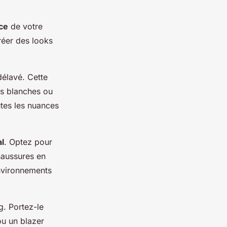
ce
de votre
réer des looks
délavé. Cette
ts blanches ou
utes les nuances
l
. Optez pour
haussures en
environnements
g. Portez-le
ou un blazer