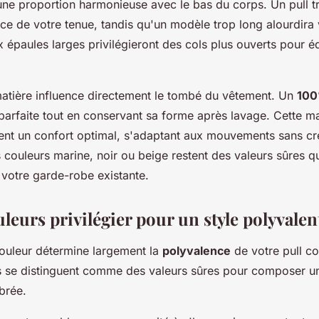
une proportion harmonieuse avec le bas du corps. Un pull t
ce de votre tenue, tandis qu'un modèle trop long alourdira v
paules larges privilégieront des cols plus ouverts pour équ
matière influence directement le tombé du vêtement. Un
100
parfaite tout en conservant sa forme après lavage. Cette m
nt un confort optimal, s'adaptant aux mouvements sans cré
 couleurs marine, noir ou beige restent des valeurs sûres q
 votre garde-robe existante.
leurs privilégier pour un style polyvalen
couleur détermine largement la
polyvalence
de votre pull c
tes se distinguent comme des valeurs sûres pour composer 
brée.