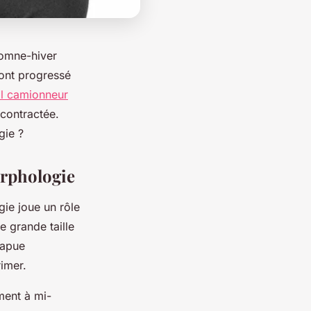
tomne-hiver
 ont progressé
ol camionneur
écontractée.
gie ?
orphologie
gie joue un rôle
 grande taille
rapue
rimer.
ement à mi-