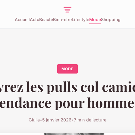
Accueil
Actu
Beauté
Bien-etre
Lifestyle
Mode
Shopping
MODE
rez les pulls col cam
tendance pour homme
Giulia
•
5 janvier 2026
•
7 min de lecture