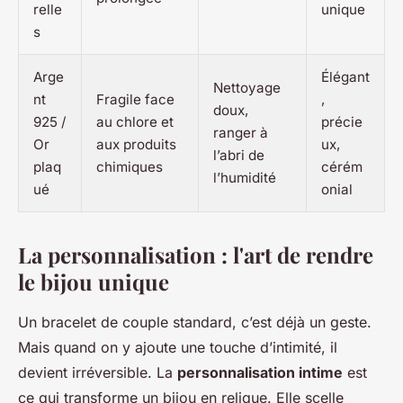
relle
unique
s
Arge
Élégant
Nettoyage
nt
Fragile face
,
doux,
925 /
au chlore et
précie
ranger à
Or
aux produits
ux,
l’abri de
plaq
chimiques
cérém
l’humidité
ué
onial
La personnalisation : l'art de rendre
le bijou unique
Un bracelet de couple standard, c’est déjà un geste.
Mais quand on y ajoute une touche d’intimité, il
devient irréversible. La
personnalisation intime
est
ce qui transforme un bijou en relique. Elle scelle