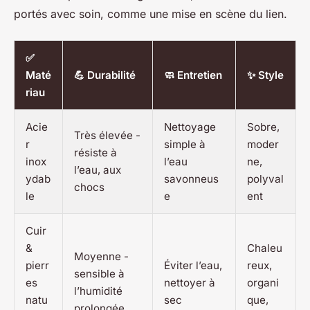
portés avec soin, comme une mise en scène du lien.
✅
Maté
💪 Durabilité
🧼 Entretien
✨ Style
riau
Acie
Nettoyage
Sobre,
Très élevée -
r
simple à
moder
résiste à
inox
l’eau
ne,
l’eau, aux
ydab
savonneus
polyval
chocs
le
e
ent
Cuir
&
Chaleu
Moyenne -
pierr
Éviter l’eau,
reux,
sensible à
es
nettoyer à
organi
l’humidité
natu
sec
que,
prolongée